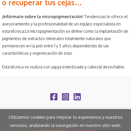
o recuperar tus cejas…
¡Infórmate sobre la micropigmentación!
Tendencias te ofrece el
asesoramiento y la profesionalidad de un equipo especialista en
esta técnica.La micropigmentación se define como la implantación de
pigmentos de extractos minerales totalmente naturales que
permanecen en la piel entre 1 y 5 años dependiendo de las
características y regeneración de esta.
Esta técnica se realiza con aguja esterilizada y cabezal desechable.
Utilizamos cookies para mejorar tu experiencia y nuestros
servicios, analizando la navegación en nuestro sitio web.
© Peluquería Tendencias, 2022 ·
Aviso Legal
·
Privacidad
·
Cookies