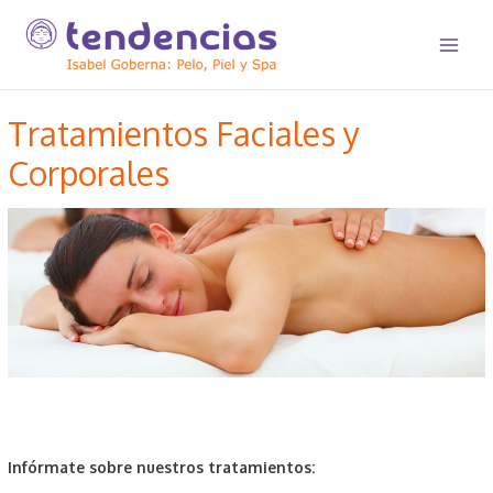
Ir
al
Main
contenido
Menu
Tratamientos Faciales y
Corporales
Infórmate sobre nuestros tratamientos: